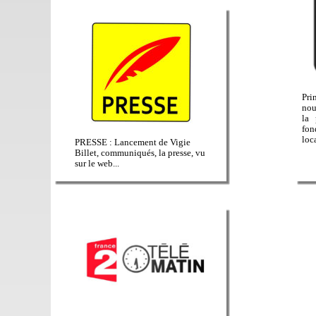
Pri
nou
la 
fo
loc
PRESSE : Lancement de Vigie
Billet, communiqués, la presse, vu
sur le web...